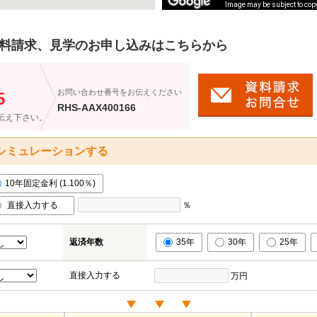
Image may be subject to cop
Image may be subject to cop
料請求、見学のお申し込みはこちらから
）
お問い合わせ番号をお伝えください
5
RHS-AAX400166
伝え下さい。
シミュレーションする
10年固定金利 (1.100％)
直接入力する
％
返済年数
35年
30年
25年
直接入力する
万円