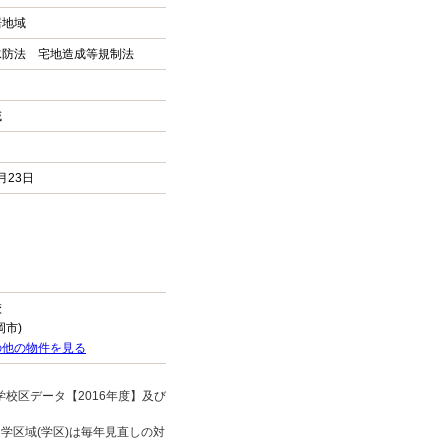
居地域
水防法 宅地造成等規制法
域
8月23日
校
岡市)
の他の物件を見る
校区データ【2016年度】及び
。
学区域(学区)は毎年見直しの対