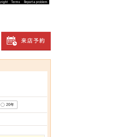
yright
yright
Terms
Terms
Report a problem
Report a problem
20年