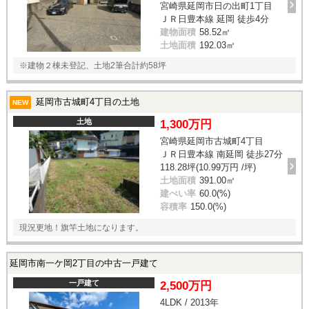
宮崎県延岡市日の出町1丁目
ＪＲ日豊本線 延岡 徒歩4分
建物面積
58.52㎡
土地面積
192.03㎡
※建物２棟未登記、土地2筆合計約58坪
延岡市古城町4丁目の土地
NEW
土地
1,300万円
宮崎県延岡市古城町4丁目
ＪＲ日豊本線 南延岡 徒歩27分
118.28坪(10.99万円 /坪)
土地面積
391.00㎡
建ぺい率
60.0(%)
容積率
150.0(%)
現況更地！旗竿土地になります。
延岡市南一ケ岡2丁目の中古一戸建て
一戸建て
2,500万円
4LDK / 2013年