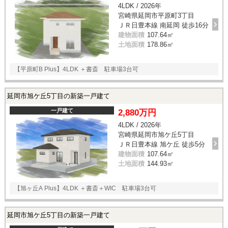
4LDK / 2026年
宮崎県延岡市平原町3丁目
ＪＲ日豊本線 南延岡 徒歩16分
建物面積
107.64㎡
土地面積
178.86㎡
【平原町B Plus】4LDK ＋書斎 駐車場3台可
延岡市旭ケ丘5丁目の新築一戸建て
一戸建て
2,880万円
4LDK / 2026年
宮崎県延岡市旭ケ丘5丁目
ＪＲ日豊本線 旭ケ丘 徒歩5分
建物面積
107.64㎡
土地面積
144.93㎡
【旭ヶ丘A Plus】4LDK ＋書斎＋WIC 駐車場3台可
延岡市旭ケ丘5丁目の新築一戸建て