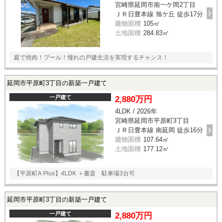
宮崎県延岡市南一ケ岡2丁目
ＪＲ日豊本線 旭ケ丘 徒歩17分
建物面積
105㎡
土地面積
284.83㎡
庭で焼肉！プール！憧れの戸建生活を実現するチャンス！
延岡市平原町3丁目の新築一戸建て
一戸建て
2,880万円
4LDK / 2026年
宮崎県延岡市平原町3丁目
ＪＲ日豊本線 南延岡 徒歩16分
建物面積
107.64㎡
土地面積
177.12㎡
【平原町A Plus】4LDK ＋書斎 駐車場3台可
延岡市平原町3丁目の新築一戸建て
一戸建て
2,880万円