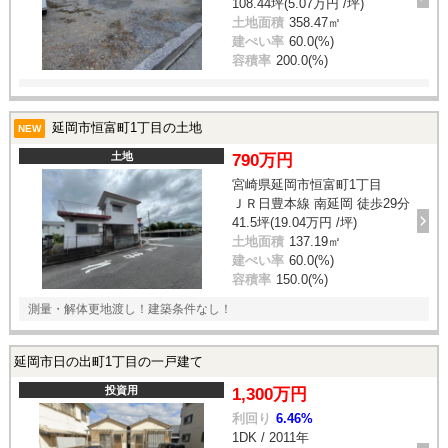
108.44坪(5.07万円 /坪)
土地面積
358.47㎡
建ぺい率
60.0(%)
容積率
200.0(%)
延岡市恒富町1丁目の土地
NEW
土地
790万円
宮崎県延岡市恒富町1丁目
ＪＲ日豊本線 南延岡 徒歩29分
41.5坪(19.04万円 /坪)
土地面積
137.19㎡
建ぺい率
60.0(%)
容積率
150.0(%)
測量・解体更地渡し！建築条件なし！
延岡市日の出町1丁目の一戸建て
投資用
1,300万円
利回り
6.46%
1DK / 2011年