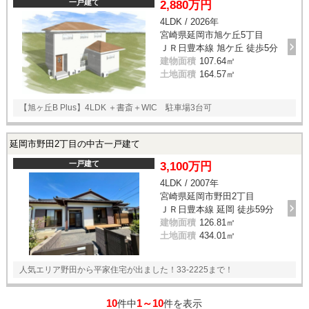
一戸建て
2,880万円
4LDK / 2026年
宮崎県延岡市旭ケ丘5丁目
ＪＲ日豊本線 旭ケ丘 徒歩5分
建物面積
107.64㎡
土地面積
164.57㎡
【旭ヶ丘B Plus】4LDK ＋書斎＋WIC 駐車場3台可
延岡市野田2丁目の中古一戸建て
一戸建て
3,100万円
4LDK / 2007年
宮崎県延岡市野田2丁目
ＪＲ日豊本線 延岡 徒歩59分
建物面積
126.81㎡
土地面積
434.01㎡
人気エリア野田から平家住宅が出ました！33-2225まで！
10
1～10
件中
件を表示