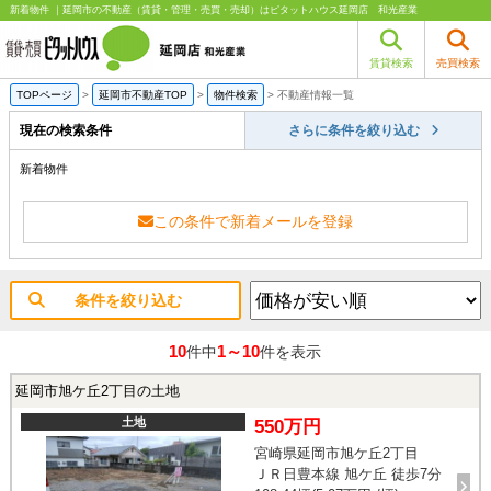
新着物件 ｜延岡市の不動産（賃貸・管理・売買・売却）はピタットハウス延岡店 和光産業
賃貸検索
売買検索
TOPページ
>
延岡市不動産TOP
>
物件検索
>
不動産情報一覧
現在の検索条件
さらに条件を絞り込む
新着物件
この条件で新着メールを登録
条件を絞り込む
10
1～10
件中
件を表示
延岡市旭ケ丘2丁目の土地
土地
550万円
宮崎県延岡市旭ケ丘2丁目
ＪＲ日豊本線 旭ケ丘 徒歩7分