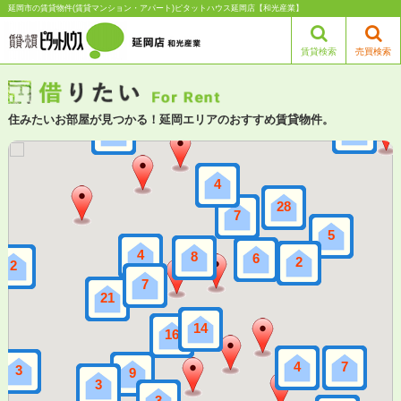
延岡市の賃貸物件(賃貸マンション・アパート)ピタットハウス延岡店【和光産業】
賃貸検索
売買検索
住みたいお部屋が見つかる！延岡エリアのおすすめ賃貸物件。
2
2
2
2
4
4
28
28
7
7
5
5
4
4
8
8
6
6
2
2
2
2
7
7
21
21
14
14
16
16
7
7
4
4
3
3
9
9
3
3
3
3