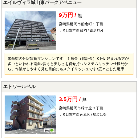
エイルヴィラ城山東パークアベニュー
9万円 /
無
宮崎県延岡市船倉町１丁目
ＪＲ日豊本線 延岡 / 徒歩13分
繁華街の分譲賃貸マンションです！！敷金（保証金）０円♪ 好まれる方が
多いといわれる南向♪賢さと美しさを併せ持つシステムキッチン仕様だか
ら、作業がしやすく見た目的にもスタイリッシュです♪広々とした延床面
積72.72㎡の居室空間♪
エトワールベル
3.5万円 /
無
宮崎県延岡市緑ケ丘３丁目
ＪＲ日豊本線 南延岡 / 徒歩18分