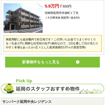
5.9万円 /
500円
宮崎県延岡市伊達町１丁目
ＪＲ日豊本線 南延岡 / 徒歩8分
南延岡駅にも徒歩圏内で好立地です！この浮いたお金でうまくやりくり
を！礼金０円♪ 閑静な住宅街の住戸♪南向なので、1日を通して日が当たり
やすく冬場もあったか♪広々とした延床面積52.07㎡の居室空間♪
新着物件をもっと見る
サンパーク延岡中央レジデンス