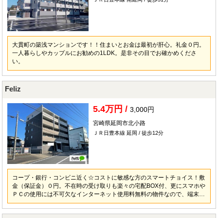
大貫町の築浅マンションです！！住まいとお金は最初が肝心。礼金０円。
一人暮らしやカップルにお勧めの1LDK。是非その目でお確かめくださ
い。
Feliz
5.4万円 /
3,000円
宮崎県延岡市北小路
ＪＲ日豊本線 延岡 / 徒歩12分
コープ・銀行・コンビニ近く☆コストに敏感な方のスマートチョイス！敷
金（保証金）０円。不在時の受け取りも楽々の宅配BOX付、更にスマホや
ＰＣの使用には不可欠なインターネット使用料無料の物件なので、端末あ
れば繋がります。