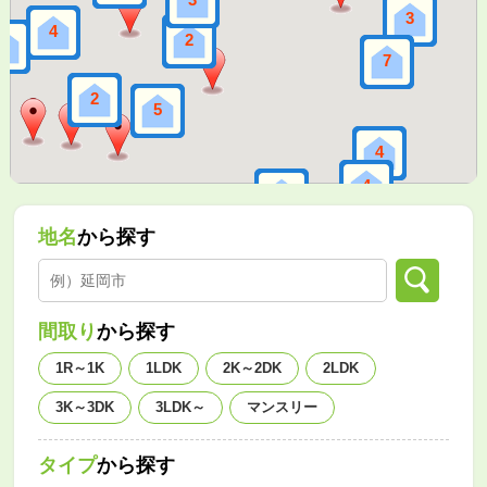
3
3
4
4
2
2
8
8
7
7
2
2
5
5
4
4
4
4
3
3
地名
から探す
間取り
から探す
1R～1K
1LDK
2K～2DK
2LDK
3K～3DK
3LDK～
マンスリー
タイプ
から探す