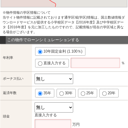
※物件情報の学区情報について
当サイト物件情報に記載されております通学区域(学区)情報は、国土数値情報ダ
ウンロードサービスが提供する小学校区データ【2016年度】及び中学校区デー
タ【2016年度】を元に加工したものですので、記載情報が現在の学区域と異な
る場合がございます。
この物件でローンシミュレーションする
10年固定金利 (1.100％)
年利率
直接入力する
％
ボーナス払い
返済年数
35年
30年
25年
20年
直接入力する
頭金
万円