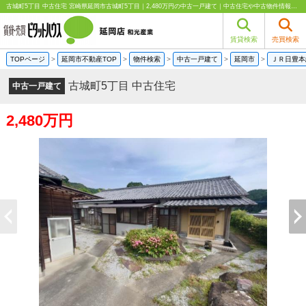
古城町5丁目 中古住宅 宮崎県延岡市古城町5丁目｜2,480万円の中古一戸建て｜中古住宅や中古物件情報｜和光産業
賃貸検索
売買検索
TOPページ
>
延岡市不動産TOP
>
物件検索
>
中古一戸建て
>
延岡市
>
ＪＲ日豊本
古城町5丁目 中古住宅
中古一戸建て
2,480万円