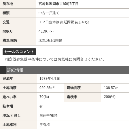
所在地
宮崎県延岡市古城町5丁目
種類
中古一戸建て
交通
ＪＲ日豊本線 南延岡駅 徒歩40分
間取り
4LDK（-）
構造/階数
木造/地上1階建
セールスコメント
指定既存集落⇒条件についてはお気軽にお問合せください。
詳細情報
完成年
1978年4月築
土地面積
929.25m²
建物面積
138.57㎡
70(%)
200(%)
建ぺい率
容積率
駐車場
有
現況/引渡し
居住中/相談
土地権利
所有権