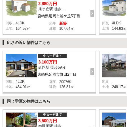
2,880万円
旭ケ丘駅 徒歩5分
宮崎県延岡市旭ケ丘5丁目
4LDK
4LDK
間取
築年
新築
間取
土地
164.57㎡
建物
107.64㎡
土地
144.93㎡
広さの近い物件はこちら
中古一戸建て
3,100万円
延岡駅 徒歩59分
宮崎県延岡市野田2丁目
4LDK
-
間取
築年
2007年
間取
土地
434.01㎡
建物
126.81㎡
土地
248.17㎡
同じ学区の物件はこちら
中古一戸建て
3,500万円
南延岡駅 徒歩28分