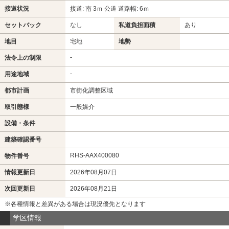
接道状況
接道: 南 3ｍ 公道 道路幅: 6ｍ
セットバック
なし
私道負担面積
あり
地目
宅地
地勢
-
法令上の制限
-
用途地域
都市計画
市街化調整区域
取引態様
一般媒介
設備・条件
建築確認番号
RHS-AAX400080
物件番号
情報更新日
2026年08月07日
次回更新日
2026年08月21日
※各種情報と差異がある場合は現況優先となります
学区情報