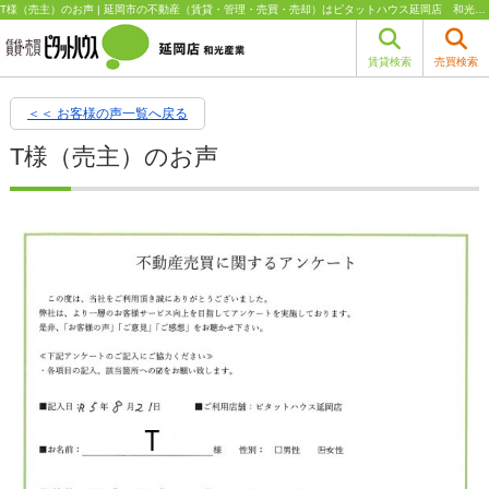
T様（売主）のお声 | 延岡市の不動産（賃貸・管理・売買・売却）はピタットハウス延岡店 和光産業
賃貸検索
売買検索
＜＜ お客様の声一覧へ戻る
T様（売主）のお声