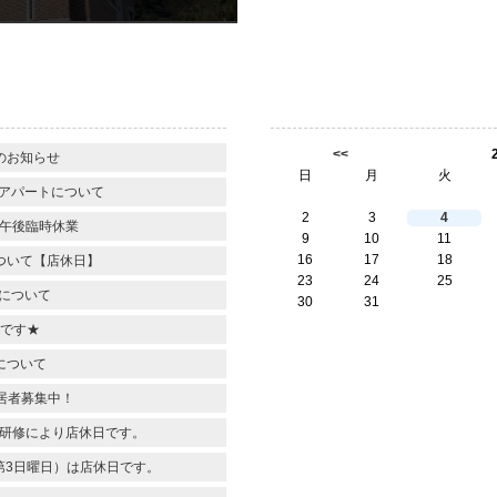
<<
のお知らせ
日
月
火
アパートについて
2
3
4
）午後臨時休業
9
10
11
16
17
18
ついて【店休日】
23
24
25
について
30
31
です★
について
入居者募集中！
)は研修により店休日です。
第3日曜日）は店休日です。